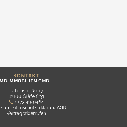
KONTAKT
MB IMMOBILIEN GMBH
Lohenstraße 13
82166 Gräfelfing
0173 4929464
ssum
Datenschutzerklärung
AGB
Vertrag widerrufen