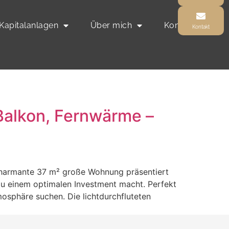
Kapitalanlagen
Über mich
Kontakt
Kontakt
alkon, Fernwärme –
 charmante 37 m² große Wohnung präsentiert
 zu einem optimalen Investment macht. Perfekt
osphäre suchen. Die lichtdurchfluteten