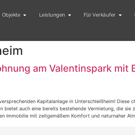
Objekte
Leistungen
Für Verkäufer
heim
nung am Valentinspark mit B
gversprechenden Kapitalanlage in Unterschleißheim! Diese
ern bietet auch eine bereits bestehende Vermietung, die sie
arken Immobilie mit zeitgemäßem Komfort und naturnaher Atm