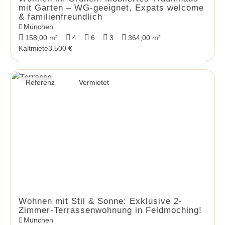
mit Garten – WG-geeignet, Expats welcome
& familienfreundlich
München
158,00 m²
4
6
3
364,00 m²
Kaltmiete
3.500 €
Referenz
Vermietet
Wohnen mit Stil & Sonne: Exklusive 2-
Zimmer-Terrassenwohnung in Feldmoching!
München