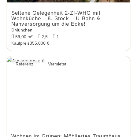
Seltene Gelegenheit 2-ZI-WHG mit
Wohnküche – 8. Stock – U-Bahn &
Nahversorgung um die Ecke!
München
59,00 m²
2,5
1
Kaufpreis
355.000 €
Referenz
Vermietet
Wohnen im Grünen: Möbliertes Traumhaus