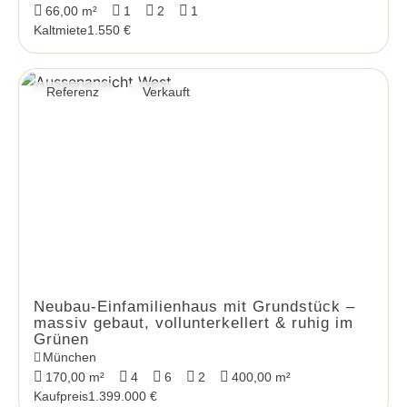
66,00 m²
1
2
1
Kaltmiete
1.550 €
Referenz
Verkauft
Neubau-Einfamilienhaus mit Grundstück –
massiv gebaut, vollunterkellert & ruhig im
Grünen
München
170,00 m²
4
6
2
400,00 m²
Kaufpreis
1.399.000 €