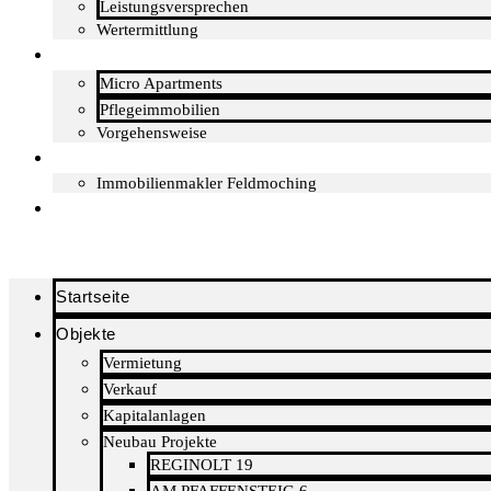
Leistungsversprechen
Wertermittlung
Kapitalanlagen
Micro Apartments
Pflegeimmobilien
Vorgehensweise
Über mich
Immobilienmakler Feldmoching
Kontakt
Startseite
Objekte
Vermietung
Verkauf
Kapitalanlagen
Neubau Projekte
REGINOLT 19