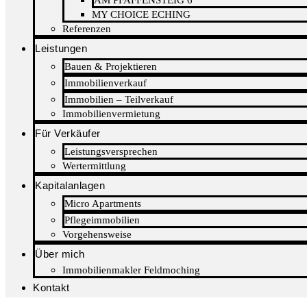
AM PFAFFENSTEIG 6
MY CHOICE ECHING
Referenzen
Leistungen
Bauen & Projektieren
Immobilienverkauf
Immobilien – Teilverkauf
Immobilienvermietung
Für Verkäufer
Leistungsversprechen
Wertermittlung
Kapitalanlagen
Micro Apartments
Pflegeimmobilien
Vorgehensweise
Über mich
Immobilienmakler Feldmoching
Kontakt