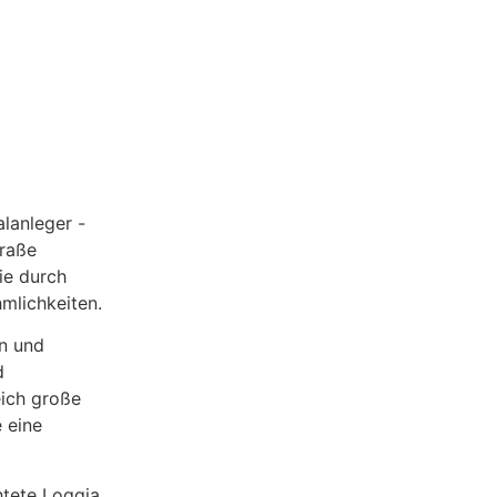
lanleger -
traße
ie durch
mlichkeiten.
n und
d
eich große
 eine
htete Loggia