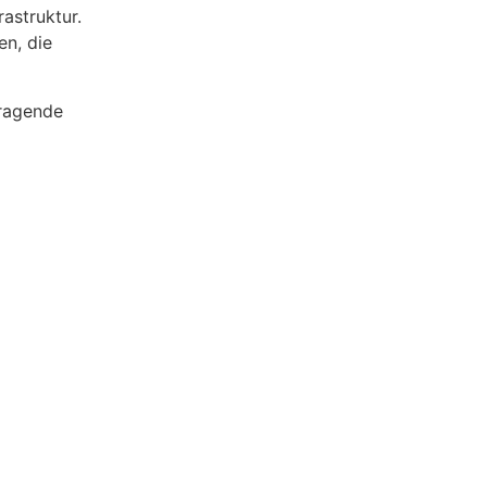
astruktur.
en, die
rragende