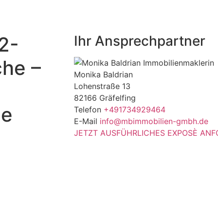
2-
Ihr Ansprechpartner
he –
Monika Baldrian
Lohenstraße 13
82166 Gräfelfing
ie
Telefon
+491734929464
E-Mail
info@mbimmobilien-gmbh.de
JETZT AUSFÜHRLICHES EXPOSÈ AN