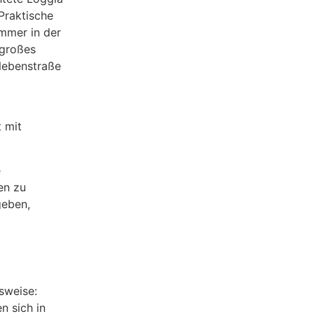
 Praktische
ammer in der
 großes
 Nebenstraße
 mit
e
en zu
geben,
sweise:
n sich in