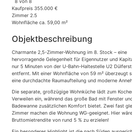
8 von 8
Kaufpreis
355.000 €
Zimmer
2.5
Wohnfläche
ca. 59,00 m²
Objektbeschreibung
Charmante 2,5-Zimmer-Wohnung im 8. Stock – eine
hervorragende Gelegenheit für Eigennutzer und Kapita
nur 5 Minuten von der U-Bahn-Haltestelle U2 Dülfers
entfernt. Mit einer Wohnfläche von 59 m² überzeugt s
eine durchdachte Raumaufteilung und moderne Anneh
Die separate, großzügige Wohnküche lädt zum Koche
Verweilen ein, während das große Bad mit Fenster un
Badewanne zusätzlichen Komfort bietet. Zwei fast gl
Zimmer machen die Wohnung WG-geeignet. Hier wäre
Bruttomietrendite von rund 5 % zu erzielen!
Ein besonderes Highlight ist die nach Süden ausgeric