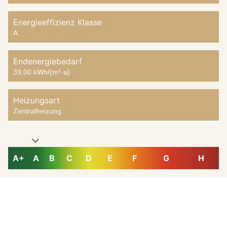
Energieeffizienz Klasse
A
Endenergiebedarf
39,00 kWh/(m²·a)
Heizungsart
Zentralheizung
A+
A
B
C
D
E
F
G
H