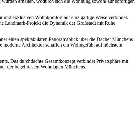
ik wurden erhalten, wodurch sich die Wohnung sowohl zur sofortigen
und exklusiven Wohnkomfort auf einzigartige Weise verbindet.
che Landmark-Projekt die Dynamik der Großstadt mit Ruhe,
ohner einen spektakulären Panoramablick über die Dächer Münchens –
 die moderne Architektur schaffen ein Wohngefühl auf höchstem
ente. Das durchdachte Gesamtkonzept verbindet Privatsphäre mit
einer der begehrtesten Wohnlagen Münchens.