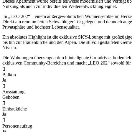
Dieses Apartment wurde bereits teilweise modernisiert und verfügt 
Nutzung als auch zur individuellen Weiterentwicklung eignet.
im „LEO 202“ – einem außergewöhnlichen Wohnensemble im Herzen v
Direkt am renommierten Schwabinger Tor gelegen und dennoch angene
Privatsphäre und höchster Lebensqualität.
Ein absolutes Highlight ist die exklusive SKY-Lounge mit großzügi
bis hin zur Frauenkirche und den Alpen. Die stilvoll gestalteten Gem
Niveau.
Die Wohnungen überzeugen durch intelligente Grundrisse, bodentief
exklusiven Community-Bereichen und macht „LEO 202“ sowohl für Eig
Balkon
Ja
Ausstattung
Gehoben
Einbauküche
Ja
Personenaufzug
Ja