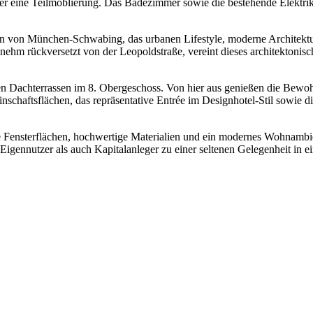
über eine Teilmöblierung. Das Badezimmer sowie die bestehende Elektr
on München-Schwabing, das urbanen Lifestyle, moderne Architektur 
hm rückversetzt von der Leopoldstraße, vereint dieses architektonis
gen Dachterrassen im 8. Obergeschoss. Von hier aus genießen die Bew
einschaftsflächen, das repräsentative Entrée im Designhotel-Stil sowie
e Fensterflächen, hochwertige Materialien und ein modernes Wohnambi
ennutzer als auch Kapitalanleger zu einer seltenen Gelegenheit in 