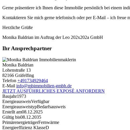
Gerne präsentiere ich Ihnen diese Immobilie persönlich bei einem in
Kontaktieren Sie mich gerne telefonisch oder per E-Mail – ich freue 
Herzliche Grüße
Monika Baldrian im Auftrag der Leo 202x202a GmbH
Ihr Ansprechpartner
Monika Baldrian
Lohenstraße 13
82166 Gräfelfing
Telefon
+491734929464
E-Mail
info@mbimmobilien-gmbh.de
JETZT AUSFÜHRLICHES EXPOSÈ ANFORDERN
Baujahr
1973
Energieausweis
Verfügbar
Energie­ausweistyp
Bedarfsausweis
Erstellt am
08.12.2025
Gültig bis
08.12.2035
Primärenergieträger
Fernwärme
Energieeffizienz Klasse
D